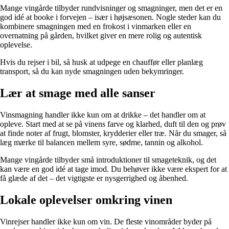
Mange vingårde tilbyder rundvisninger og smagninger, men det er en
god idé at booke i forvejen – især i højsæsonen. Nogle steder kan du
kombinere smagningen med en frokost i vinmarken eller en
overnatning på gården, hvilket giver en mere rolig og autentisk
oplevelse.
Hvis du rejser i bil, så husk at udpege en chauffør eller planlæg
transport, så du kan nyde smagningen uden bekymringer.
Lær at smage med alle sanser
Vinsmagning handler ikke kun om at drikke – det handler om at
opleve. Start med at se på vinens farve og klarhed, duft til den og prøv
at finde noter af frugt, blomster, krydderier eller træ. Når du smager, så
læg mærke til balancen mellem syre, sødme, tannin og alkohol.
Mange vingårde tilbyder små introduktioner til smageteknik, og det
kan være en god idé at tage imod. Du behøver ikke være ekspert for at
få glæde af det – det vigtigste er nysgerrighed og åbenhed.
Lokale oplevelser omkring vinen
Vinrejser handler ikke kun om vin. De fleste vinområder byder på