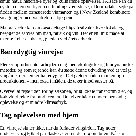
smuk natur, historiske byer og kulinariske oplevelser. I Alsace kan du
cykle mellem vinbyer med bindingsværkshuse, i Douro-dalen sejle på
floden mellem terrasserede vinmarker, og i New Zealand kombinere
smagninger med vandreture i bjergene.
Mange steder kan du også deltage i høstfestivaler, hvor lokale og
besøgende samles om mad, musik og vin. Det er en unik måde at
mærke fællesskabet og glæden ved årets arbejde.
Bæredygtig vinrejse
Flere vinproducenter arbejder i dag med økologiske og biodynamiske
metoder, og som rejsende kan du støtte denne udvikling ved at vælge
vingårde, der tænker bæredygtigt. Det gælder både i marken og i
produktionen – men også i måden, de tager imod gæster på.
Overvej at rejse uden for højsæsonen, brug lokale transportmidler, og
køb vin direkte fra producenten. Det giver både en mere personlig
oplevelse og et mindre klimaaftryk.
Tag oplevelsen med hjem
En vinrejse slutter ikke, når du forlader vingården. Tag noter
undervejs, og køb et par flasker, der minder dig om turen. Når du