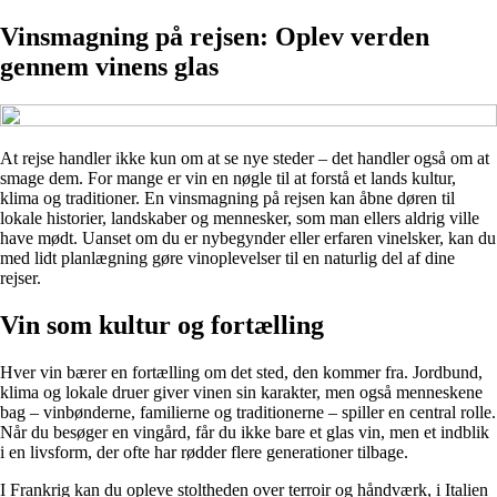
Vinsmagning på rejsen: Oplev verden
gennem vinens glas
At rejse handler ikke kun om at se nye steder – det handler også om at
smage dem. For mange er vin en nøgle til at forstå et lands kultur,
klima og traditioner. En vinsmagning på rejsen kan åbne døren til
lokale historier, landskaber og mennesker, som man ellers aldrig ville
have mødt. Uanset om du er nybegynder eller erfaren vinelsker, kan du
med lidt planlægning gøre vinoplevelser til en naturlig del af dine
rejser.
Vin som kultur og fortælling
Hver vin bærer en fortælling om det sted, den kommer fra. Jordbund,
klima og lokale druer giver vinen sin karakter, men også menneskene
bag – vinbønderne, familierne og traditionerne – spiller en central rolle.
Når du besøger en vingård, får du ikke bare et glas vin, men et indblik
i en livsform, der ofte har rødder flere generationer tilbage.
I Frankrig kan du opleve stoltheden over terroir og håndværk, i Italien