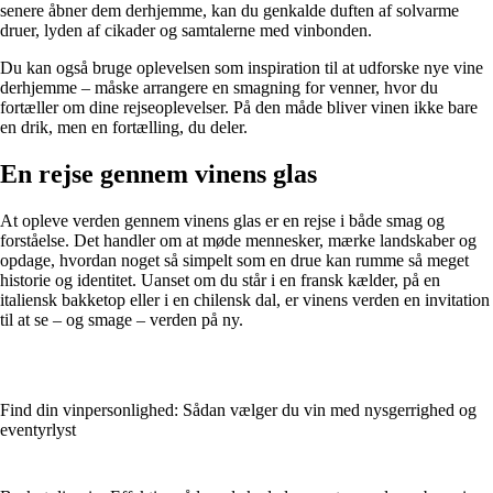
senere åbner dem derhjemme, kan du genkalde duften af solvarme
druer, lyden af cikader og samtalerne med vinbonden.
Du kan også bruge oplevelsen som inspiration til at udforske nye vine
derhjemme – måske arrangere en smagning for venner, hvor du
fortæller om dine rejseoplevelser. På den måde bliver vinen ikke bare
en drik, men en fortælling, du deler.
En rejse gennem vinens glas
At opleve verden gennem vinens glas er en rejse i både smag og
forståelse. Det handler om at møde mennesker, mærke landskaber og
opdage, hvordan noget så simpelt som en drue kan rumme så meget
historie og identitet. Uanset om du står i en fransk kælder, på en
italiensk bakketop eller i en chilensk dal, er vinens verden en invitation
til at se – og smage – verden på ny.
Find din vinpersonlighed: Sådan vælger du vin med nysgerrighed og
eventyrlyst